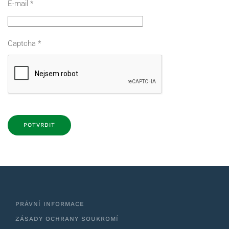
E-mail
*
Captcha
*
POTVRDIT
PRÁVNÍ INFORMACE
ZÁSADY OCHRANY SOUKROMÍ