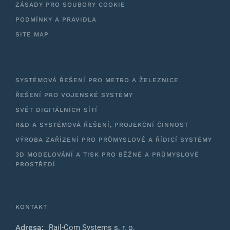
ZÁSADY PRO SOUBORY COOKIE
PODMÍNKY A PRAVIDLA
SITE MAP
SYSTÉMOVÁ ŘEŠENÍ PRO METRO A ŽELEZNICE
ŘEŠENÍ PRO VOJENSKÉ SYSTÉMY
SVĚT DIGITÁLNÍCH SÍTÍ
R&D A SYSTÉMOVÁ ŘEŠENÍ, PROJEKČNÍ ČINNOST
VÝROBA ZAŘÍZENÍ PRO PRŮMYSLOVÉ A ŘÍDICÍ SYSTÉMY
3D MODELOVÁNÍ A TISK PRO BĚŽNÉ A PRŮMYSLOVÉ
PROSTŘEDÍ
KONTAKT
Adresa:
Rail-Com Systems s. r. o.